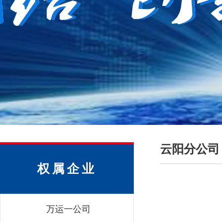
云阳分公司
权属企业
万运一公司