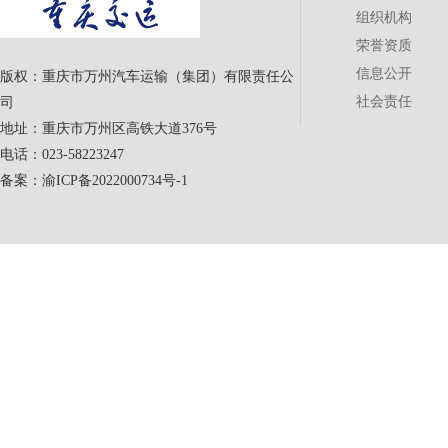
组织机构
荣誉资质
信息公开
版权：重庆市万州汽车运输（集团）有限责任公
社会责任
司
地址：重庆市万州区高铁大道376号
电话：023-58223247
备案：
渝ICP备2022000734号-1