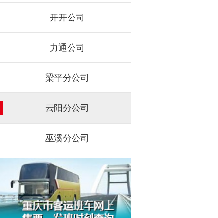
开开公司
力通公司
梁平分公司
云阳分公司
巫溪分公司