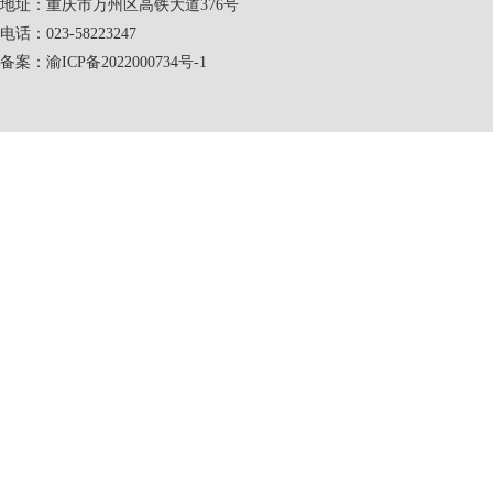
地址：重庆市万州区高铁大道376号
电话：023-58223247
备案：
渝ICP备2022000734号-1