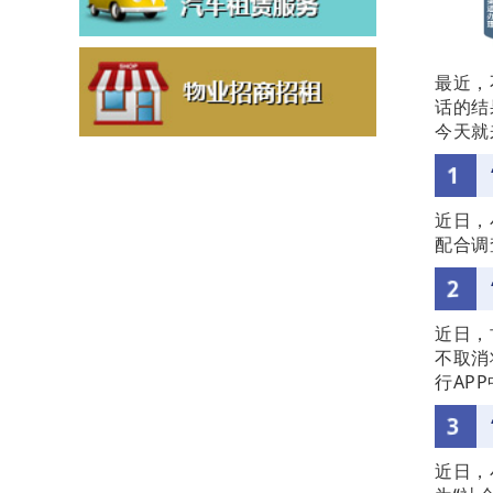
最近，
话的结
今天就
1
近日，
配合调
2
近日，
不取消
行AP
3
近日，