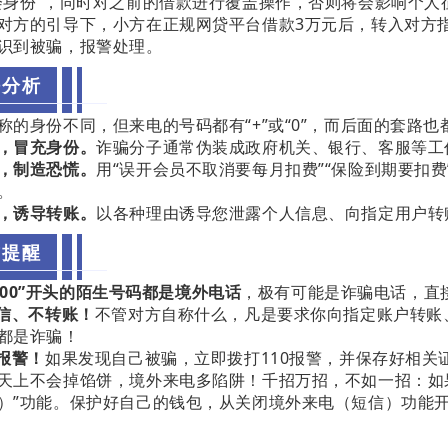
会身份”，同时对之前的借款进行覆盖操作，否则将会影响个
对方的引导下，小方在正规网贷平台借款3万元后，转入对方
识到被骗，报警处理。
法分析
称的身份不同，但来电的号码都有“+”或“0”，而后面的套路
，冒充身份。
诈骗分子通常伪装成政府机关、银行、客服等工作
，制造恐慌。
用“误开会员不取消要每月扣费”“保险到期要扣费
。
，诱导转账。
以各种理由诱导您泄露个人信息、向指定用户转
方提醒
+”“00”开头的陌生号码都是境外电话
，极有可能是诈骗电话，直
轻信、不转账！
不管对方自称什么，凡是要求你向指定账户转账
都是诈骗！
时报警！
如果发现自己被骗，立即拨打110报警，并保存好相关
天上不会掉馅饼，境外来电多陷阱！千招万招，不如一招：如
）”功能。保护好自己的钱包，从关闭境外来电（短信）功能