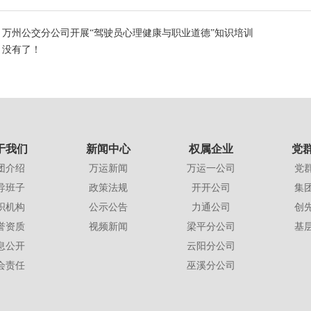
：万州公交分公司开展“驾驶员心理健康与职业道德”知识培训
：没有了！
于我们
新闻中心
权属企业
党
团介绍
万运新闻
万运一公司
党
导班子
政策法规
开开公司
集
织机构
公示公告
力通公司
创
誉资质
视频新闻
梁平分公司
基
息公开
云阳分公司
会责任
巫溪分公司