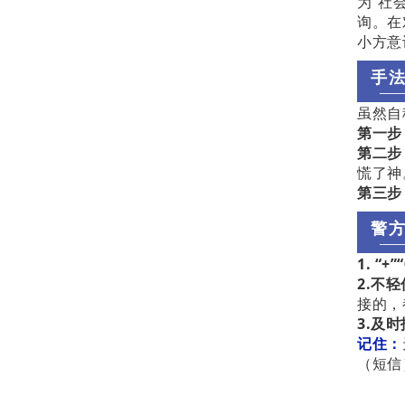
为“社
询。在
小方意
手
虽然自
第一步
第二步
慌了神
第三步
警
1. “
2.不
接的，
3.及
记住：
（短信