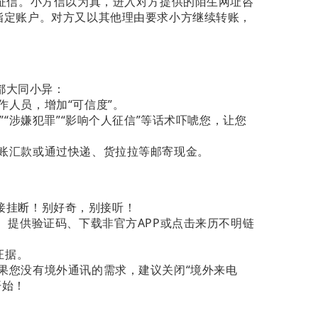
人征信。小方信以为真，进入对方提供的陌生网址咨
指定账户。对方又以其他理由要求小方继续转账，
也都大同小异：
人员，增加“可信度”。
”“涉嫌犯罪”“影响个人征信”等话术吓唬您，让您
账汇款或通过快递、货拉拉等邮寄现金。
接挂断！别好奇，别接听！
、提供验证码、下载非官方APP或点击来历不明链
证据。
果您没有境外通讯的需求，建议关闭“境外来电
开始！