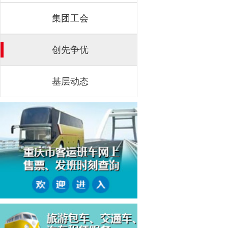
集团工会
创先争优
基层动态