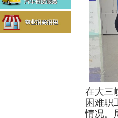
在大三
困难职
情况。