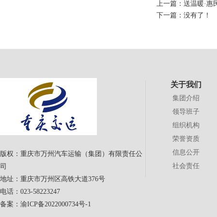
上一篇：送温暖·惠
下一篇：没有了！
关于我们
集团介绍
领导班子
组织机构
荣誉资质
信息公开
版权：重庆市万州汽车运输（集团）有限责任公
社会责任
司
地址：重庆市万州区高铁大道376号
电话：023-58223247
备案：
渝ICP备2022000734号-1